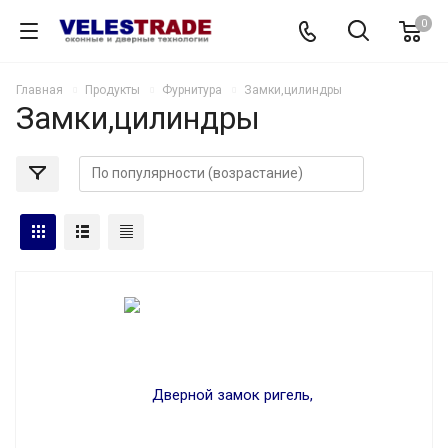
0
Главная
Продукты
Фурнитура
Замки,цилиндры
Замки,цилиндры