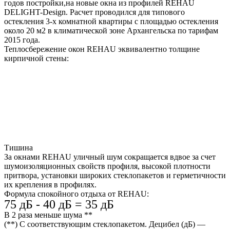
годов постройки,на новые окна из профилей REHAU
DELIGHT-Design. Расчет проводился для типового
остекления 3-х комнатной квартиры с площадью остекления
около 20 м2 в климатической зоне Архангельска по тарифам
2015 года.
Теплосбережение окон REHAU эквивалентно толщине
кирпичной стены:
Тишина
За окнами REHAU уличный шум сокращается вдвое за счет
шумоизоляционных свойств профиля, высокой плотности
притвора, установки широких стеклопакетов и герметичности
их крепления в профилях.
Формула спокойного отдыха от REHAU:
75 дБ - 40 дБ = 35 дБ
В 2 раза меньше шума **
(**) C соответствующим стеклопакетом. Децибел (дБ) —