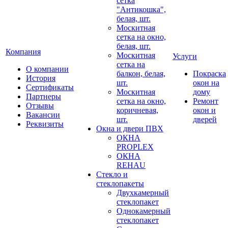
сетка
"Антикошка",
белая, шт.
Москитная
сетка на окно,
белая, шт.
Компания
Москитная
Услуги
сетка на
О компании
балкон, белая,
Покраска
История
шт.
окон на
Сертификаты
Москитная
дому
Партнеры
сетка на окно,
Ремонт
Отзывы
коричневая,
окон и
Вакансии
шт.
дверей
Реквизиты
Окна и двери ПВХ
ОКНА
PROPLEX
ОКНА
REHAU
Стекло и
стеклопакеты
Двухкамерный
стеклопакет
Однокамерный
стеклопакет