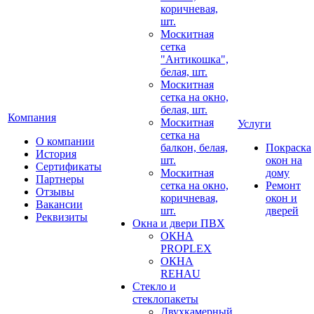
коричневая,
шт.
Москитная
сетка
"Антикошка",
белая, шт.
Москитная
сетка на окно,
белая, шт.
Компания
Москитная
Услуги
сетка на
О компании
балкон, белая,
Покраска
История
шт.
окон на
Сертификаты
Москитная
дому
Партнеры
сетка на окно,
Ремонт
Отзывы
коричневая,
окон и
Вакансии
шт.
дверей
Реквизиты
Окна и двери ПВХ
ОКНА
PROPLEX
ОКНА
REHAU
Стекло и
стеклопакеты
Двухкамерный