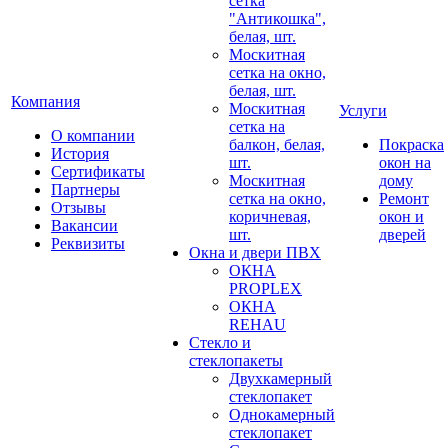
сетка
"Антикошка",
белая, шт.
Москитная
сетка на окно,
белая, шт.
Компания
Москитная
Услуги
сетка на
О компании
балкон, белая,
Покраска
История
шт.
окон на
Сертификаты
Москитная
дому
Партнеры
сетка на окно,
Ремонт
Отзывы
коричневая,
окон и
Вакансии
шт.
дверей
Реквизиты
Окна и двери ПВХ
ОКНА
PROPLEX
ОКНА
REHAU
Стекло и
стеклопакеты
Двухкамерный
стеклопакет
Однокамерный
стеклопакет